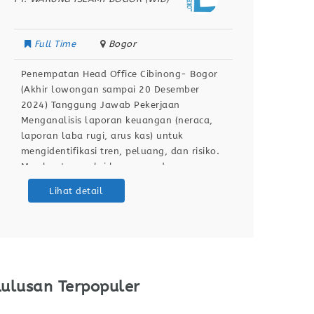
Full Time
Bogor
Penempatan Head Office Cibinong- Bogor
(Akhir lowongan sampai 20 Desember
2024) Tanggung Jawab Pekerjaan
Menganalisis laporan keuangan (neraca,
laporan laba rugi, arus kas) untuk
mengidentifikasi tren, peluang, dan risiko.
Membuat proyeksi keuangan dan anggaran
untuk mendukung perencanaan
Lihat detail
perusahaan. Mengawasi kinerja keuangan
terhadap anggaran yang ditetapkan dan
memberikan rekomendasi perbaikan.
Pengolahan dan Analisis Data
Mengumpulkan, membersihkan, dan
mengelola data dari berbagai
Lulusan Terpopuler