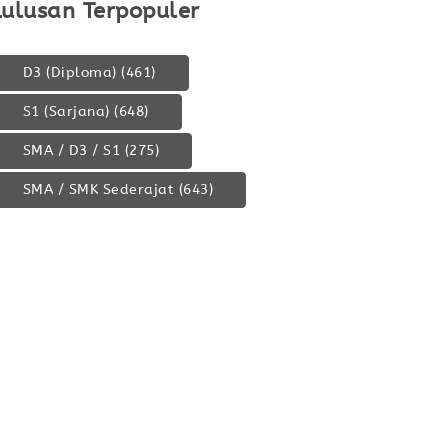
Lulusan Terpopuler
D3 (Diploma)
(461)
S1 (Sarjana)
(648)
SMA / D3 / S1
(275)
SMA / SMK Sederajat
(643)