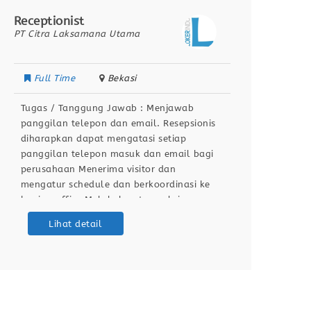
Receptionist
Staff 
PT Citra Laksamana Utama
PT Senj
Full Time
Bekasi
Full
Tugas / Tanggung Jawab : Menjawab
Tugas 
panggilan telepon dan email. Resepsionis
Pembu
diharapkan dapat mengatasi setiap
Tagiha
panggilan telepon masuk dan email bagi
data p
perusahaan Menerima visitor dan
piutan
mengatur schedule dan berkoordinasi ke
produk
bagian office Melakukan tugas lainnya
Menger
pada bagian Receptionist Berdomisili di
keters
Lihat detail
Bekasi Kualifikasi / Persyaratan :
office,
Pendidikan SMA / SMK Lulusan D3 / S1
adalah
(Disukai) Dapat berkomunikasi dengan baik
operas
dan Ramah
lainny