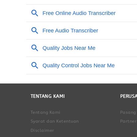
TENTANG KAMI
PERUS
Tentang Kami
Pasang
Syarat dan Ketentuan
Partner
Disclaimer