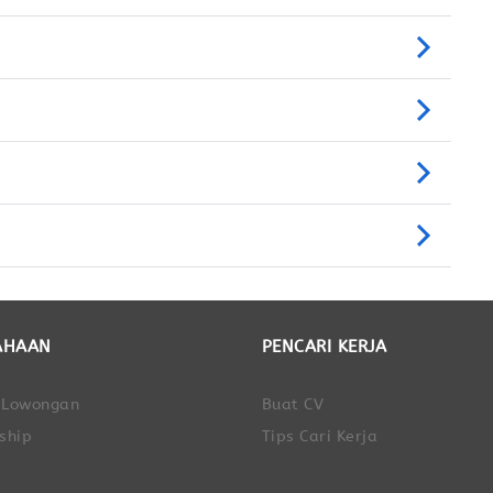
AHAAN
PENCARI KERJA
 Lowongan
Buat CV
ship
Tips Cari Kerja