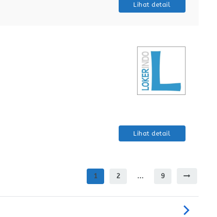
Lihat detail
Lihat detail
1
2
…
9