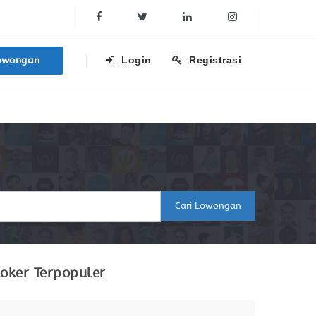
Facebook
Twitter
Linkedin
Instagram
owongan
Login
Registrasi
Cari Lowongan
oker Terpopuler