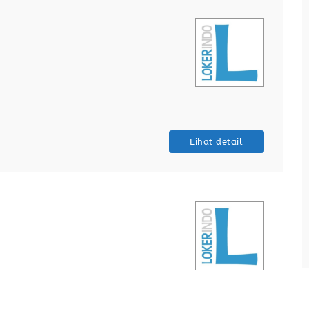
Teknisi Maintenance
MateCareer
Full Time
Tangerang
Tanggung jawab Perawatan Preventif
(Planned Preventative Maintenance/PPM)
Perbaikan Breakdown (Corrective
Lihat detail
Maintenance) Inspeksi Fasilitas
Dokumentasi dan Laporan Instalasi Mesin
Baru Kualifikasi Pendidikan min. SMK / D3
Teknik Mesin, Teknik Elektro, Mekatronika,
Teknik Industri (khusus TPM support)
Lihat detail
Diutamakan memiliki pengalaman sebagai
teknisi pemeliharaan di industri
manufaktur (lebih disukai industri
otomotif). Keterampilan Teknis: Memahami
gambar teknik, diagram kelistrikan, dan
manual mesin. Mampu menggunakan