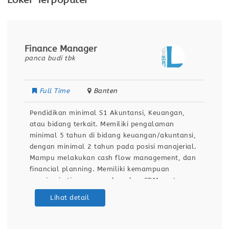
Loker Terpopuler
Finance Manager
panca budi tbk
Full Time
Banten
Pendidikan minimal S1 Akuntansi, Keuangan,
atau bidang terkait. Memiliki pengalaman
minimal 5 tahun di bidang keuangan/akuntansi,
dengan minimal 2 tahun pada posisi manajerial.
Mampu melakukan cash flow management, dan
financial planning. Memiliki kemampuan
memimpin tim, mengembangkan SDM, serta
melakukan evaluasi kinerja. Menguasai Microsoft
Lihat detail
Excel dan sistem ERP/Software Akuntansi
(misalnya SAP, Oracle, Accurate, Odoo, atau
sejenisnya). Memiliki kemampuan analitis,