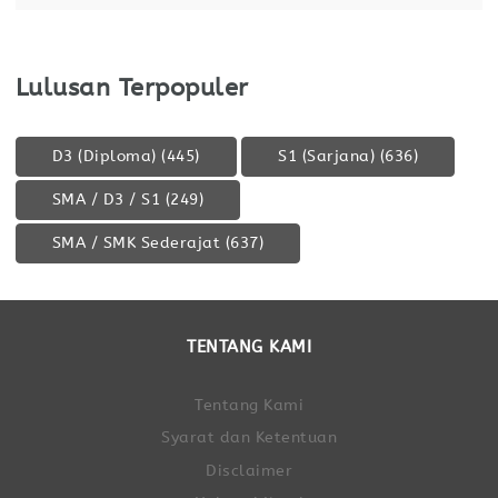
problem solving,
Lulusan Terpopuler
D3 (Diploma)
(445)
S1 (Sarjana)
(636)
SMA / D3 / S1
(249)
SMA / SMK Sederajat
(637)
TENTANG KAMI
Tentang Kami
Syarat dan Ketentuan
Disclaimer