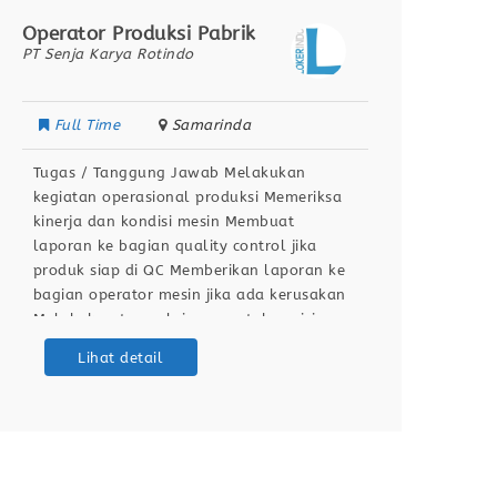
Operator Produksi Pabrik
Ops Da
PT Senja Karya Rotindo
Segari
Full Time
Samarinda
Full
Tugas / Tanggung Jawab Melakukan
Conduc
kegiatan operasional produksi Memeriksa
identi
kinerja dan kondisi mesin Membuat
based 
laporan ke bagian quality control jika
Manpow
produk siap di QC Memberikan laporan ke
and op
bagian operator mesin jika ada kerusakan
manage
Melakukan tugas lainnya untuk posisi
Google
operator produksi Berdomisili di Samarinda
data v
Lihat detail
Kualifikasi / Persyaratan Pendidikan
time o
minimal SMA / SMK Sehat jasmani dan
report
rohani Dapat bekerja dengan team
operat
Bersedia
making
opport