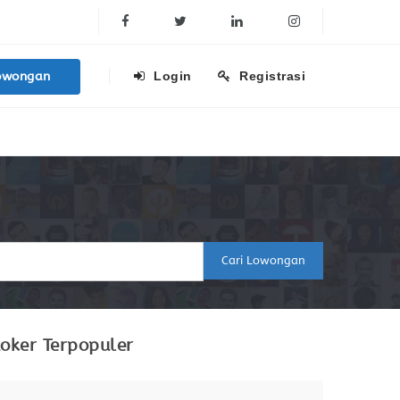
Facebook
Twitter
Linkedin
Instagram
owongan
Login
Registrasi
Cari Lowongan
oker Terpopuler