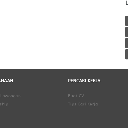
AHAAN
PENCARI KERJA
 Lowongan
Buat CV
ship
Tips Cari Kerja