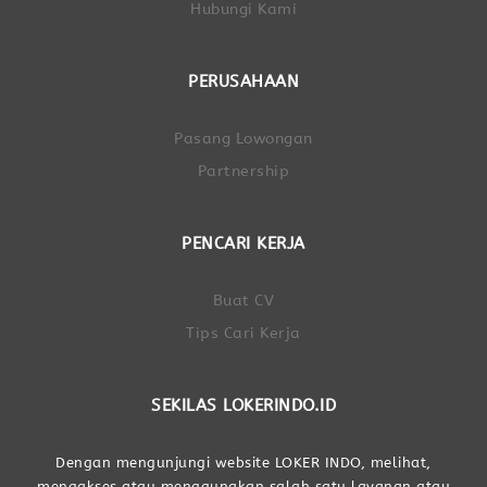
Hubungi Kami
PERUSAHAAN
Pasang Lowongan
Partnership
PENCARI KERJA
Buat CV
Tips Cari Kerja
SEKILAS LOKERINDO.ID
Dengan mengunjungi website LOKER INDO, melihat,
mengakses atau menggunakan salah satu layanan atau