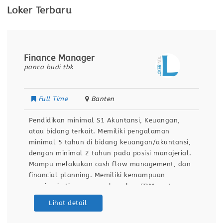
Loker Terbaru
Finance Manager
panca budi tbk
Full Time
Banten
Pendidikan minimal S1 Akuntansi, Keuangan,
atau bidang terkait. Memiliki pengalaman
minimal 5 tahun di bidang keuangan/akuntansi,
dengan minimal 2 tahun pada posisi manajerial.
Mampu melakukan cash flow management, dan
financial planning. Memiliki kemampuan
memimpin tim, mengembangkan SDM, serta
melakukan evaluasi kinerja. Menguasai Microsoft
Lihat detail
Excel dan sistem ERP/Software Akuntansi
(misalnya SAP, Oracle, Accurate, Odoo, atau