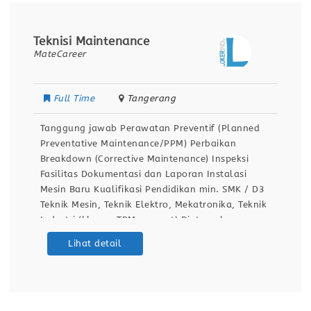
Teknisi Maintenance
MateCareer
Full Time
Tangerang
Tanggung jawab Perawatan Preventif (Planned
Preventative Maintenance/PPM) Perbaikan
Breakdown (Corrective Maintenance) Inspeksi
Fasilitas Dokumentasi dan Laporan Instalasi
Mesin Baru Kualifikasi Pendidikan min. SMK / D3
Teknik Mesin, Teknik Elektro, Mekatronika, Teknik
Industri (khusus TPM support) Diutamakan
memiliki pengalaman sebagai teknisi
Lihat detail
pemeliharaan di industri manufaktur (lebih
disukai industri otomotif). Keterampilan Teknis:
Memahami gambar teknik, diagram kelistrikan,
dan manual mesin. Mampu menggunakan