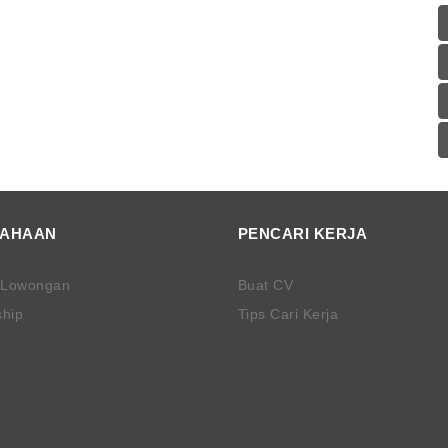
SAHAAN
PENCARI KERJA
 Lowongan
Buat CV
ship
Tips Cari Kerja