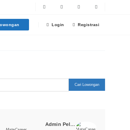
Facebook
Twitter
Linkedin
Instagram
Lowongan
Login
Registrasi
Cari Lowongan
Loker Terpopuler
Admin Pelaksana Sipil
MateCareer