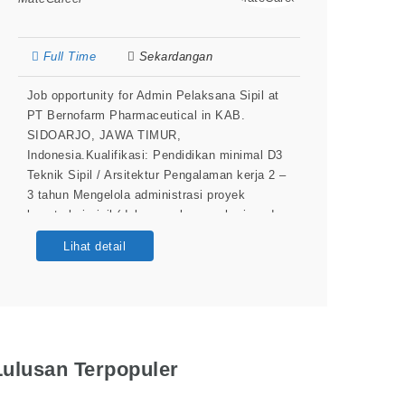
Full Time
Sekardangan
Job opportunity for Admin Pelaksana Sipil at
PT Bernofarm Pharmaceutical in KAB.
SIDOARJO, JAWA TIMUR,
Indonesia.Kualifikasi: Pendidikan minimal D3
Teknik Sipil / Arsitektur Pengalaman kerja 2 –
3 tahun Mengelola administrasi proyek
konstruksi sipil (dokumen, laporan harian, dan
arsip proyek). Mencatat dan memonitor
Lihat detail
progres pekerjaan lapangan dari tim
pelaksana. Menyusun laporan pekerjaan,
penggunaan material, dan kebutuhan proyek.
Mengelola dokumen teknis
Lulusan Terpopuler