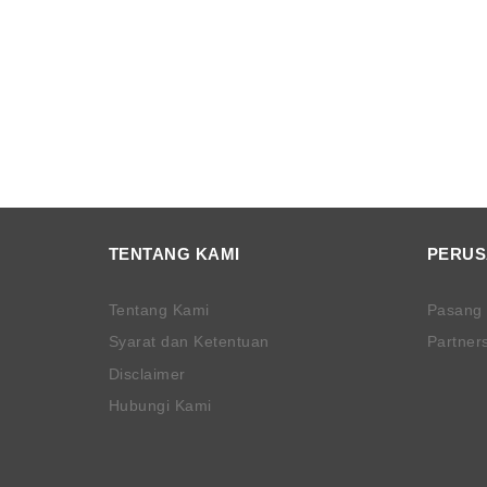
TENTANG KAMI
PERU
Tentang Kami
Pasang
Syarat dan Ketentuan
Partner
Disclaimer
Hubungi Kami