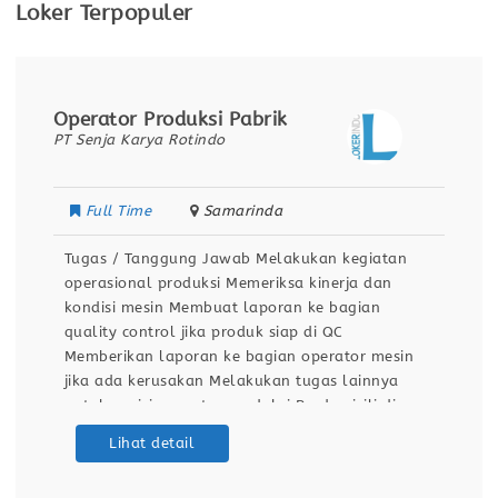
Loker Terpopuler
Operator Produksi Pabrik
PT Senja Karya Rotindo
Full Time
Samarinda
Tugas / Tanggung Jawab Melakukan kegiatan
operasional produksi Memeriksa kinerja dan
kondisi mesin Membuat laporan ke bagian
quality control jika produk siap di QC
Memberikan laporan ke bagian operator mesin
jika ada kerusakan Melakukan tugas lainnya
untuk posisi operator produksi Berdomisili di
Samarinda Kualifikasi / Persyaratan Pendidikan
Lihat detail
minimal SMA / SMK Sehat jasmani dan rohani
Dapat bekerja dengan team Bersedia