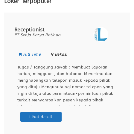
Loker Terpopuler
Receptionist
PT Senja Karya Rotindo
Full Time
Bekasi
Tugas / Tanggung Jawab : Membuat laporan
harian, mingguan , dan bulanan Menerima dan
menghubungkan telepon masuk kepada pihak
yang dituju Menguhubungi nomor telepon yang
ingin di tuju atas permintaan-permintaan pihak
terkait Menyampaikan pesan kepada pihak
internal maupun eksternal dari telefon dan
mencatat yang perlu disampaikan Menerima
Lihat detail
kedatangan tamu-tamu dengan ramah dengan
sikap profesional Mencatat data log book
telepon masuk