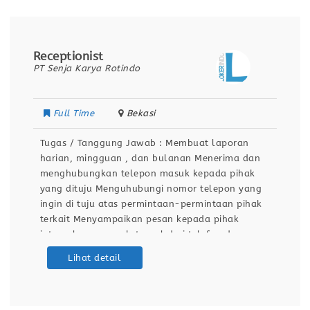
Receptionist
PT Senja Karya Rotindo
Full Time
Bekasi
Tugas / Tanggung Jawab : Membuat laporan
harian, mingguan , dan bulanan Menerima dan
menghubungkan telepon masuk kepada pihak
yang dituju Menguhubungi nomor telepon yang
ingin di tuju atas permintaan-permintaan pihak
terkait Menyampaikan pesan kepada pihak
internal maupun eksternal dari telefon dan
mencatat yang perlu disampaikan Menerima
Lihat detail
kedatangan tamu-tamu dengan ramah dengan
sikap profesional Mencatat data log book
telepon masuk