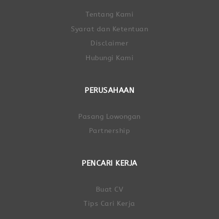
Tentang Kami
Syarat dan Ketentuan
Disclaimer
Hubungi Kami
PERUSAHAAN
Pasang Lowongan
Partnership
PENCARI KERJA
Buat CV
Tips Cari Kerja