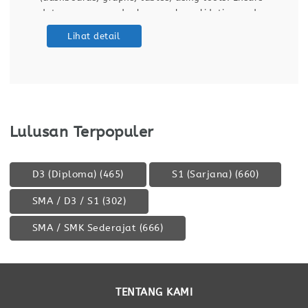
data accuracy and relevance by validating and
maintaining databases and dashboards. Support
Lihat detail
ETL (Extract, Transform, Load) processes for data
integration
Lulusan Terpopuler
D3 (Diploma)
(465)
S1 (Sarjana)
(660)
SMA / D3 / S1
(302)
SMA / SMK Sederajat
(666)
TENTANG KAMI