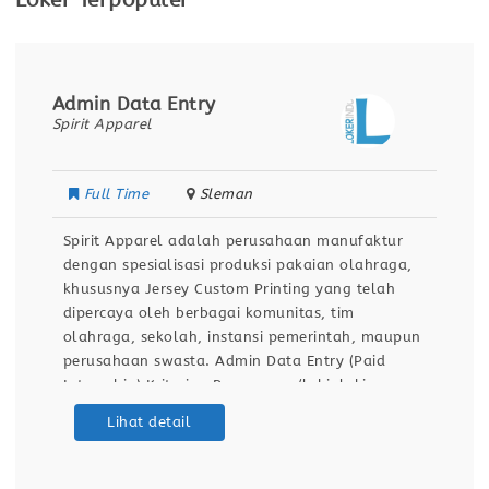
Loker Terpopuler
Admin Data Entry
Spirit Apparel
Full Time
Sleman
Spirit Apparel adalah perusahaan manufaktur
dengan spesialisasi produksi pakaian olahraga,
khususnya Jersey Custom Printing yang telah
dipercaya oleh berbagai komunitas, tim
olahraga, sekolah, instansi pemerintah, maupun
perusahaan swasta. Admin Data Entry (Paid
Internship) Kriteria : Perempuan/laki-laki
Lulusan D3/mahasiswa min. semester 6 Semua
Lihat detail
jurusan (3 orang) Jurusan akuntansi (1 orang)
Memahami Ms Office dan Google Workspace
Memiliki kemampuan administrasi yang baik