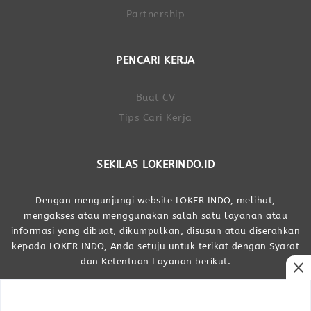
Partnership
PENCARI KERJA
Buat CV
Tips Cari Kerja
SEKILAS LOKERINDO.ID
Dengan mengunjungi website LOKER INDO, melihat,
mengakses atau menggunakan salah satu layanan atau
informasi yang dibuat, dikumpulkan, disusun atau diserahkan
kepada LOKER INDO, Anda setuju untuk terikat dengan Syarat
dan Ketentuan Layanan berikut.
close
Dibuat Oleh LOKER INDO