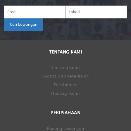
Cari Lowongan
TENTANG KAMI
Tentang Kami
Syarat dan Ketentuan
Disclaimer
Hubungi Kami
PERUSAHAAN
Pasang Lowongan