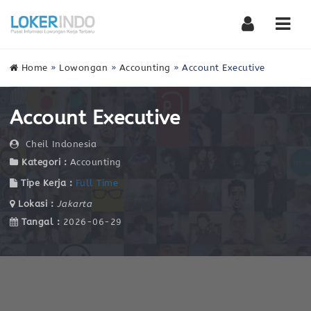
Nav
Home
»
Lowongan
»
Accounting
»
Account Executive
Account Executive
Cheil Indonesia
Kategori :
Accounting
Tipe Kerja :
Full Time
Lokasi :
Jakarta
Tangal :
2026-06-29