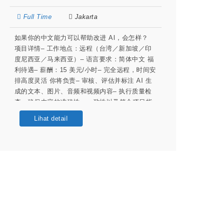
Full Time
Jakarta
如果你的中文能力可以帮助改进 AI，会怎样？
项目详情– 工作地点：远程（台湾／新加坡／印
度尼西亚／马来西亚）– 语言要求：简体中文 福
利待遇– 薪酬：15 美元/小时– 完全远程，时间安
排高度灵活 你将负责– 审核、评估并标注 AI 生
成的文本、图片、音频和视频内容– 执行质量检
查，确保内容的准确性、一致性以及符合项目指
南– 识别边缘案例与不一致之处，发现改进机会–
Lihat detail
参与高质量数据集的构建，为先进 AI 模型提供
训练数据– 参加校准与质量对齐活动– 就流程与
标注指南提出改进反馈 如果你具备以下条件，我
们期待你的加入– 简体中文母语或近母语水平–
注重细节，具备优秀的中文书面表达能力– 细致
严谨，具备出色的分析思维 About Welo Data
Welo Data, part of Welocalize, is a global AI
data company with 500,000+ contributors
delivering high-quality, ethical data to train the