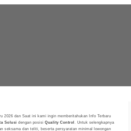
u 2026 dan Saat ini kami ingin memberitahukan Info Terbaru
ta Solusi
dengan posisi
Quality Control
. Untuk selengkapnya
an seksama dan teliti, beserta persyaratan minimal lowongan