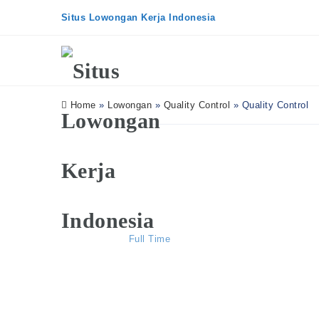
Situs Lowongan Kerja Indonesia
Home
»
Lowongan
»
Quality Control
»
Quality Control
Quality Control
PT Javan Cipta Solusi
Kategori :
Quality Control
Tipe Kerja :
Full Time
Lokasi :
Sleman
Tangal :
2026-06-28