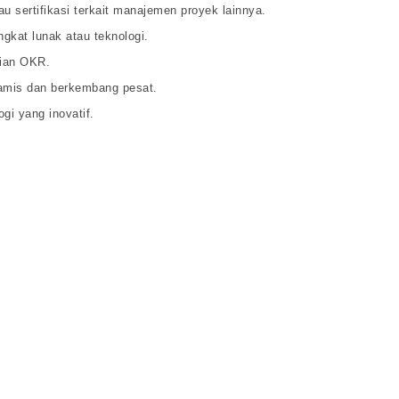
u sertifikasi terkait manajemen proyek lainnya.
kat lunak atau teknologi.
aian OKR.
amis dan berkembang pesat.
gi yang inovatif.