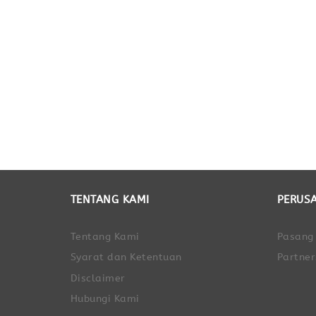
TENTANG KAMI
PERUS
Tentang Kami
Pasang
Syarat dan Ketentuan
Partner
Disclaimer
Hubungi Kami