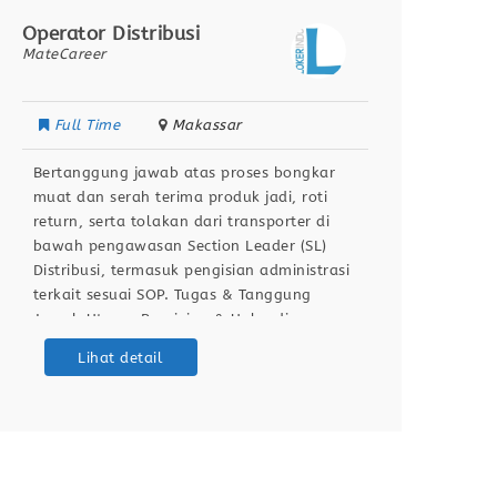
Operator Distribusi
Operat
MateCareer
MateCar
Full Time
Makassar
Full
Bertanggung jawab atas proses bongkar
Deskri
muat dan serah terima produk jadi, roti
atas p
return, serta tolakan dari transporter di
pengop
bawah pengawasan Section Leader (SL)
kelist
Distribusi, termasuk pengisian administrasi
memast
terkait sesuai SOP. Tugas & Tanggung
lancar
Jawab Utama Receiving & Unloading:
Tangg
Membongkar dan menghitung jumlah krat,
Perbai
Lihat detail
roti return, serta produk tolakan dari
(preve
transporter. Administrasi Gudang: Mengisi
kendal
formulir BAST, NPB, dan BA Tolakan Produk
sistem 
Membac
untuk