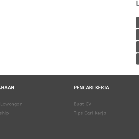
AHAAN
PENCARI KERJA
 Lowongan
Buat CV
ship
Tips Cari Kerja