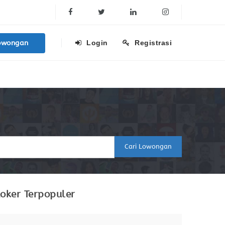
Facebook
Twitter
Linkedin
Instagram
owongan
Login
Registrasi
Cari Lowongan
oker Terpopuler