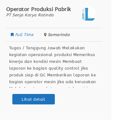
Operator Produksi Pabrik
Ops Da
PT Senja Karya Rotindo
Segari
Full Time
Samarinda
Full
Tugas / Tanggung Jawab Melakukan
Conduc
kegiatan operasional produksi Memeriksa
identi
kinerja dan kondisi mesin Membuat
based 
laporan ke bagian quality control jika
Manpow
produk siap di QC Memberikan laporan ke
and op
bagian operator mesin jika ada kerusakan
manage
Melakukan tugas lainnya untuk posisi
Google
operator produksi Berdomisili di Samarinda
data v
Lihat detail
Kualifikasi / Persyaratan Pendidikan
time o
minimal SMA / SMK Sehat jasmani dan
report
rohani Dapat bekerja dengan team
operat
Bersedia
making
opport