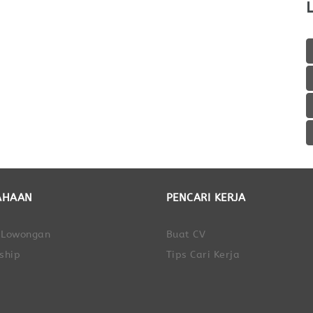
AHAAN
PENCARI KERJA
 Lowongan
Buat CV
ship
Tips Cari Kerja