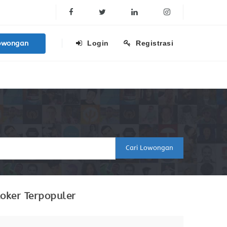
Facebook
Twitter
Linkedin
Instagram
owongan
Login
Registrasi
Cari Lowongan
oker Terpopuler