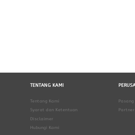
TENTANG KAMI
PERUS
Tentang Kami
Pasang
Syarat dan Ketentuan
Partner
Disclaimer
Hubungi Kami