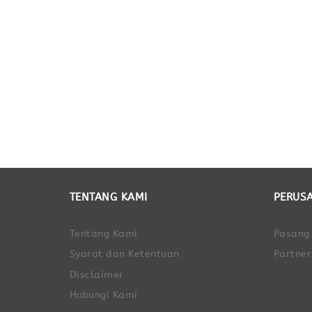
TENTANG KAMI
PERUS
Tentang Kami
Pasang
Syarat dan Ketentuan
Partner
Disclaimer
Hubungi Kami