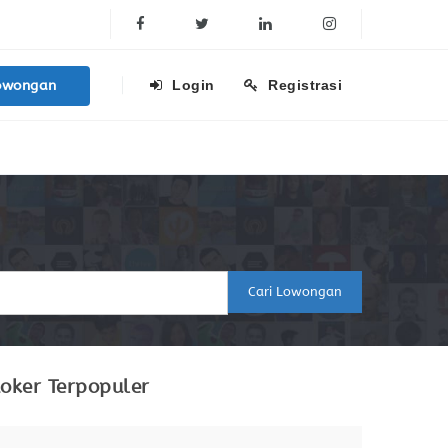
Facebook
Twitter
Linkedin
Instagram
owongan
Login
Registrasi
Cari Lowongan
oker Terpopuler