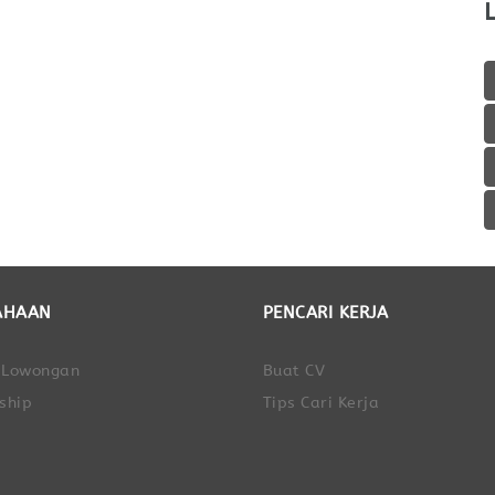
AHAAN
PENCARI KERJA
 Lowongan
Buat CV
ship
Tips Cari Kerja