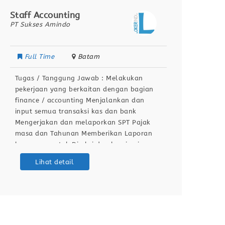
Staff Accounting
Recept
PT Sukses Amindo
PT Senj
Full Time
Batam
Full
Tugas / Tanggung Jawab : Melakukan
Tugas 
pekerjaan yang berkaitan dengan bagian
lapora
finance / accounting Menjalankan dan
Mener
input semua transaksi kas dan bank
masuk 
Mengerjakan dan melaporkan SPT Pajak
Menguh
masa dan Tahunan Memberikan Laporan
di tuj
keuangan untuk Direksi dan komisaris
terkai
Berdomisili di Batam Kualifikasi /
intern
Lihat detail
Persyaratan : Pengalaman min. 1 tahun
dan me
Menguasai arus kas, laporan keuangan
Mener
dan perpajakan Bisa membuat SPT
ramah 
Tahunan Badan
data l