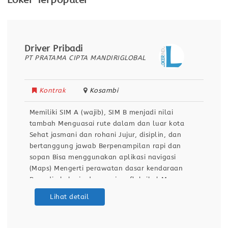
Loker Terpopuler
Driver Pribadi
PT PRATAMA CIPTA MANDIRIGLOBAL
Kontrak
Kosambi
Memiliki SIM A (wajib), SIM B menjadi nilai
tambah Menguasai rute dalam dan luar kota
Sehat jasmani dan rohani Jujur, disiplin, dan
bertanggung jawab Berpenampilan rapi dan
sopan Bisa menggunakan aplikasi navigasi
(Maps) Mengerti perawatan dasar kendaraan
Bersedia bekerja dengan jam fleksibel Mampu
bekerja dibawah tekanan Tidak memiliki catatan
Lihat detail
kriminal (SKCK aktif) Lamaran kamu akan
mencakup pertanyaan-pertanyaan berikut:
Berapa gaji