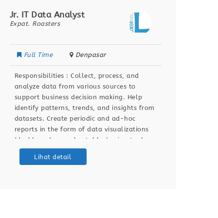
Jr. IT Data Analyst
Data A
Expat. Roasters
Segari
Full Time
Denpasar
Full
Responsibilities : Collect, process, and
Respon
analyze data from various sources to
to bui
support business decision making. Help
busine
identify patterns, trends, and insights from
pipeli
datasets. Create periodic and ad-hoc
data q
reports in the form of data visualizations
dashbo
(dashboards, graphs, tables) using tools.
stakeh
Ensure data accuracy and relevance by
workfl
Lihat detail
validating and maintaining databases and
cloud 
dashboards. Support ETL (Extract,
passion
Transform, Load) processes for data
degree
integration
Scienc