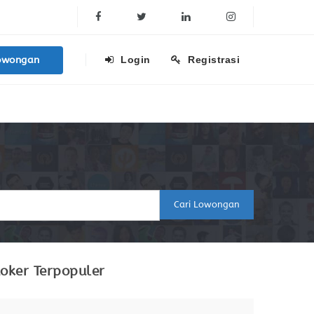
Facebook
Twitter
Linkedin
Instagram
owongan
Login
Registrasi
Cari Lowongan
oker Terpopuler