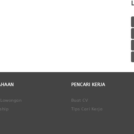
AHAAN
PENCARI KERJA
 Lowongan
Buat CV
ship
Tips Cari Kerja