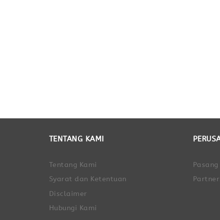
TENTANG KAMI
PERUS
Tentang Kami
Pasang
Syarat dan Ketentuan
Partner
Disclaimer
Hubungi Kami