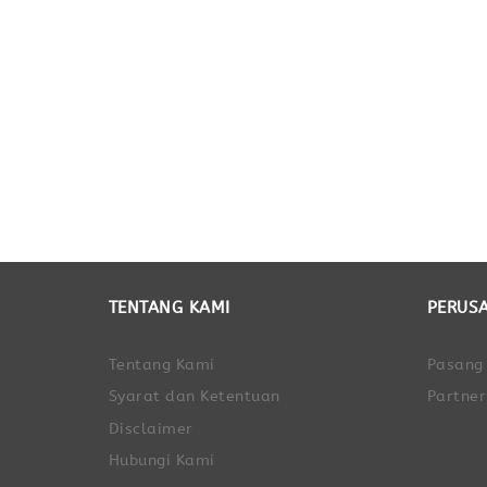
TENTANG KAMI
PERUS
Tentang Kami
Pasang
Syarat dan Ketentuan
Partner
Disclaimer
Hubungi Kami