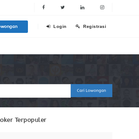
Facebook
Twitter
Linkedin
Instagram
owongan
Login
Registrasi
Cari Lowongan
oker Terpopuler