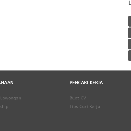
AHAAN
PENCARI KERJA
 Lowongan
Buat CV
ship
Tips Cari Kerja