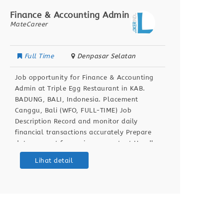
Finance & Accounting Admin
Senior
MateCareer
MateCar
Full Time
Denpasar Selatan
Full
Job opportunity for Finance & Accounting
Job op
Admin at Triple Egg Restaurant in KAB.
Tax at
BADUNG, BALI, Indonesia. Placement
TANGER
Canggu, Bali (WFO, FULL-TIME) Job
Kualif
Description Record and monitor daily
3 PER
financial transactions accurately Prepare
MEMIL
data support for senior accountant Handle
PENGO
bank reconciliation and support audit
DALAM
Lihat detail
process Use Accurate.id and Excel for
TAHUN
financial reporting Qualifications
HANDL
Bachelor’s degree in Accounting 1+ years
perus
experience in accounting,
berkom
perala