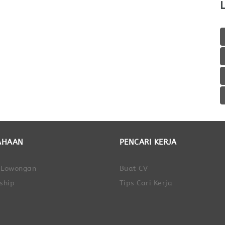
AHAAN
PENCARI KERJA
 Lowongan
Buat CV
ship
Tips Cari Kerja