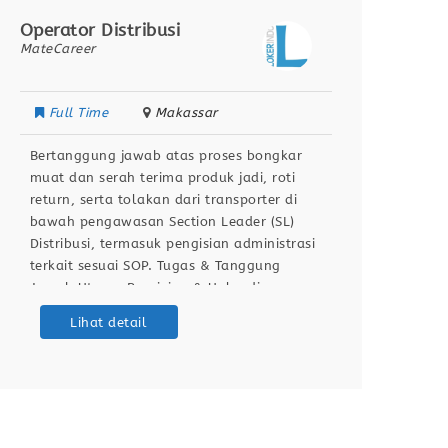
Operator Distribusi
Operat
MateCareer
MateCar
Full Time
Makassar
Full
Bertanggung jawab atas proses bongkar
Deskri
muat dan serah terima produk jadi, roti
atas p
return, serta tolakan dari transporter di
pengop
bawah pengawasan Section Leader (SL)
kelist
Distribusi, termasuk pengisian administrasi
memast
terkait sesuai SOP. Tugas & Tanggung
lancar
Jawab Utama Receiving & Unloading:
Tangg
Membongkar dan menghitung jumlah krat,
Perbai
Lihat detail
roti return, serta produk tolakan dari
(preve
transporter. Administrasi Gudang: Mengisi
kendal
formulir BAST, NPB, dan BA Tolakan Produk
sistem 
Membac
untuk