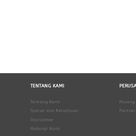
TENTANG KAMI
PERUS
Tentang Kami
Pasang
Syarat dan Ketentuan
Partner
Disclaimer
Hubungi Kami