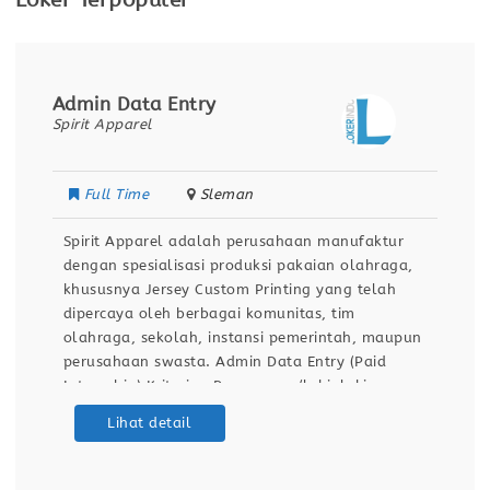
Loker Terpopuler
Admin Data Entry
Spirit Apparel
Full Time
Sleman
Spirit Apparel adalah perusahaan manufaktur
dengan spesialisasi produksi pakaian olahraga,
khususnya Jersey Custom Printing yang telah
dipercaya oleh berbagai komunitas, tim
olahraga, sekolah, instansi pemerintah, maupun
perusahaan swasta. Admin Data Entry (Paid
Internship) Kriteria : Perempuan/laki-laki
Lulusan D3/mahasiswa min. semester 6 Semua
Lihat detail
jurusan (3 orang) Jurusan akuntansi (1 orang)
Memahami Ms Office dan Google Workspace
Memiliki kemampuan administrasi yang baik