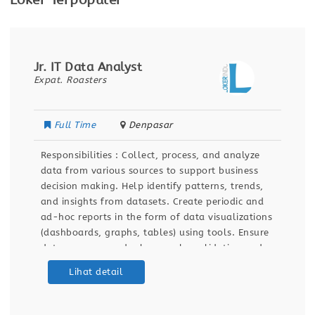
Loker Terpopuler
Jr. IT Data Analyst
Expat. Roasters
Full Time
Denpasar
Responsibilities : Collect, process, and analyze
data from various sources to support business
decision making. Help identify patterns, trends,
and insights from datasets. Create periodic and
ad-hoc reports in the form of data visualizations
(dashboards, graphs, tables) using tools. Ensure
data accuracy and relevance by validating and
maintaining databases and dashboards. Support
Lihat detail
ETL (Extract, Transform, Load) processes for data
integration