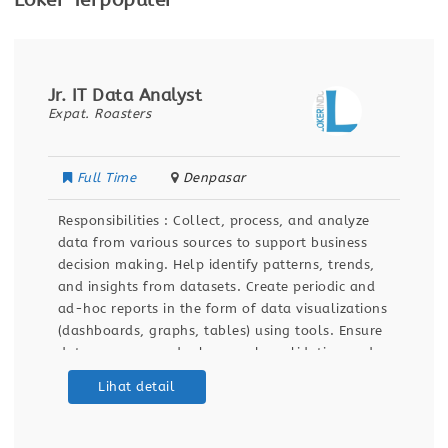
Loker Terpopuler
Jr. IT Data Analyst
Expat. Roasters
Full Time
Denpasar
Responsibilities : Collect, process, and analyze
data from various sources to support business
decision making. Help identify patterns, trends,
and insights from datasets. Create periodic and
ad-hoc reports in the form of data visualizations
(dashboards, graphs, tables) using tools. Ensure
data accuracy and relevance by validating and
maintaining databases and dashboards. Support
Lihat detail
ETL (Extract, Transform, Load) processes for data
integration