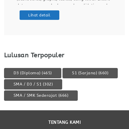
data accuracy and relevance by validating and
maintaining databases and dashboards. Support
Lihat detail
ETL (Extract, Transform, Load) processes for data
integration
Lulusan Terpopuler
D3 (Diploma)
(465)
S1 (Sarjana)
(660)
SMA / D3 / S1
(302)
SMA / SMK Sederajat
(666)
TENTANG KAMI