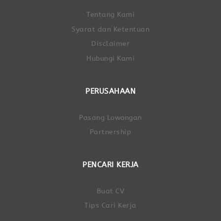
Tentang Kami
Syarat dan Ketentuan
Disclaimer
Hubungi Kami
PERUSAHAAN
Pasang Lowongan
Partnership
PENCARI KERJA
Buat CV
Tips Cari Kerja