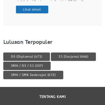
untuk lokasi Banjarmasin.Saat ini, PT Citra Surya
Prima sedang menjalankan program rekrutmen
Lihat detail
untuk merekrut talenta terbaik guna mengisi
posisi Operator Produksi di Banjarmasin. Inisiatif
Lulusan Terpopuler
D3 (Diploma)
(471)
S1 (Sarjana)
(666)
SMA / D3 / S1
(307)
SMA / SMK Sederajat
(672)
TENTANG KAMI