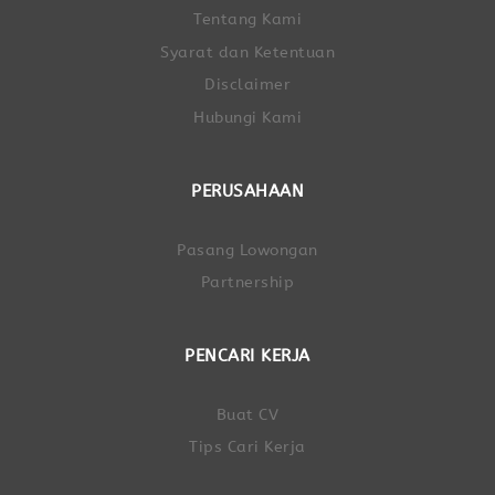
Tentang Kami
Syarat dan Ketentuan
Disclaimer
Hubungi Kami
PERUSAHAAN
Pasang Lowongan
Partnership
PENCARI KERJA
Buat CV
Tips Cari Kerja