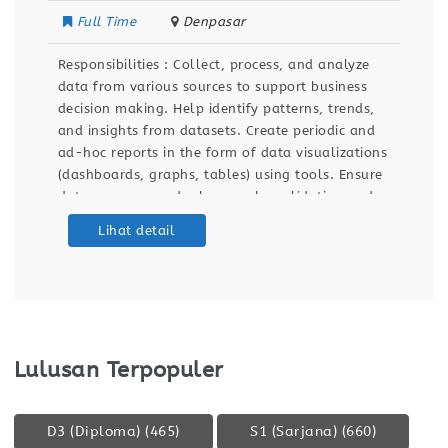
Full Time
Denpasar
Responsibilities : Collect, process, and analyze
data from various sources to support business
decision making. Help identify patterns, trends,
and insights from datasets. Create periodic and
ad-hoc reports in the form of data visualizations
(dashboards, graphs, tables) using tools. Ensure
data accuracy and relevance by validating and
maintaining databases and dashboards. Support
Lihat detail
ETL (Extract, Transform, Load) processes for data
integration
Lulusan Terpopuler
D3 (Diploma)
(465)
S1 (Sarjana)
(660)