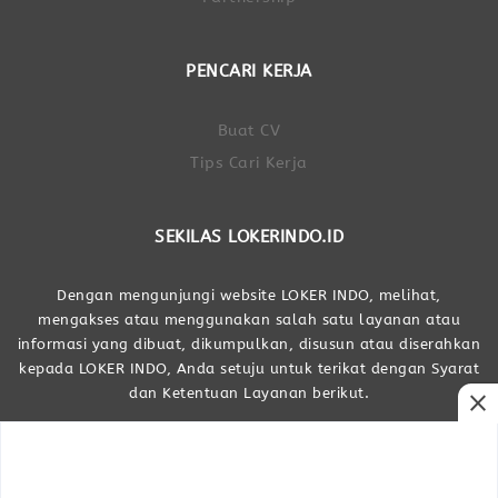
PENCARI KERJA
Buat CV
Tips Cari Kerja
SEKILAS LOKERINDO.ID
Dengan mengunjungi website LOKER INDO, melihat,
mengakses atau menggunakan salah satu layanan atau
informasi yang dibuat, dikumpulkan, disusun atau diserahkan
kepada LOKER INDO, Anda setuju untuk terikat dengan Syarat
dan Ketentuan Layanan berikut.
close
Dibuat Oleh LOKER INDO