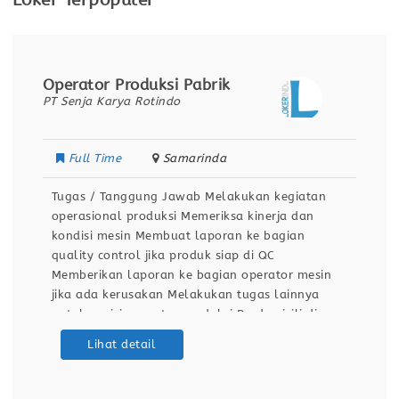
Loker Terpopuler
Operator Produksi Pabrik
PT Senja Karya Rotindo
Full Time
Samarinda
Tugas / Tanggung Jawab Melakukan kegiatan
operasional produksi Memeriksa kinerja dan
kondisi mesin Membuat laporan ke bagian
quality control jika produk siap di QC
Memberikan laporan ke bagian operator mesin
jika ada kerusakan Melakukan tugas lainnya
untuk posisi operator produksi Berdomisili di
Samarinda Kualifikasi / Persyaratan Pendidikan
Lihat detail
minimal SMA / SMK Sehat jasmani dan rohani
Dapat bekerja dengan team Bersedia