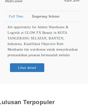
MateCareer
Full Time
Tangerang Selatan
Job opportunity for Admin Warehouse &
Logistik at GLOW FX Beauty in KOTA
TANGERANG SELATAN, BANTEN,
Indonesia. Kualifikasi Objective Role
Membantu tim warehouse untuk menyelesaikan
permasalahan pesanan bermasalah melalui
koordinasi dengan tim internal maupun
eksternal (ekspedisi) serta supporting
Lihat detail
administrasi warehouse lainnya. Deskripsi
Pekerjaan Melakukan crosscheck status
pengiriman bermasalah (delay, hilang, salah
alamat) kepada pihak ekspedisi Menyampaikan
informasi dan pembaruan status
Lulusan Terpopuler