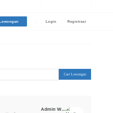
Facebook
Twitter
Linkedin
Instagram
 Lowongan
Login
Registrasi
Cari Lowongan
Loker Terpopuler
Admin Warehouse & Logistik