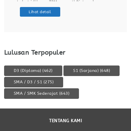
Industri (khusus TPM support) Diutamakan
memiliki pengalaman sebagai teknisi
Lihat detail
pemeliharaan di industri manufaktur (lebih
disukai industri otomotif). Keterampilan Teknis:
Memahami gambar teknik, diagram kelistrikan,
dan manual mesin. Mampu menggunakan
Lulusan Terpopuler
D3 (Diploma)
(462)
S1 (Sarjana)
(648)
SMA / D3 / S1
(275)
SMA / SMK Sederajat
(643)
TENTANG KAMI