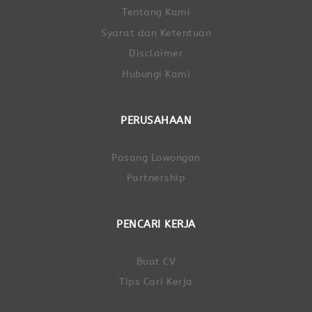
Tentang Kami
Syarat dan Ketentuan
Disclaimer
Hubungi Kami
PERUSAHAAN
Pasang Lowongan
Partnership
PENCARI KERJA
Buat CV
Tips Cari Kerja