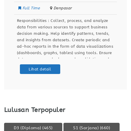
Full Time
Denpasar
Responsibilities : Collect, process, and analyze
data from various sources to support business
decision making. Help identify patterns, trends,
and insights from datasets. Create periodic and
ad-hoc reports in the form of data visualizations
(dashboards, graphs, tables) using tools. Ensure
data accuracy and relevance by validating and
maintaining databases and dashboards. Support
Lihat detail
ETL (Extract, Transform, Load) processes for data
integration
Lulusan Terpopuler
D3 (Diploma)
(465)
S1 (Sarjana)
(660)