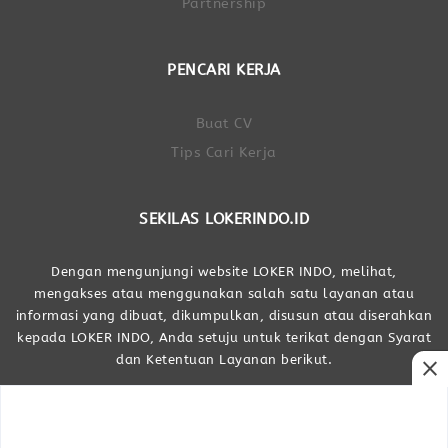
Partnership
PENCARI KERJA
Buat CV
Tips Cari Kerja
SEKILAS LOKERINDO.ID
Dengan mengunjungi website LOKER INDO, melihat,
mengakses atau menggunakan salah satu layanan atau
informasi yang dibuat, dikumpulkan, disusun atau diserahkan
kepada LOKER INDO, Anda setuju untuk terikat dengan Syarat
dan Ketentuan Layanan berikut.
close
Dibuat Oleh LOKER INDO