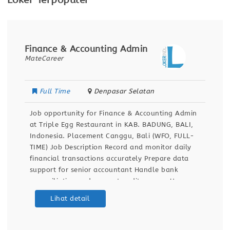
Loker Terpopuler
Finance & Accounting Admin
MateCareer
Full Time
Denpasar Selatan
Job opportunity for Finance & Accounting Admin
at Triple Egg Restaurant in KAB. BADUNG, BALI,
Indonesia. Placement Canggu, Bali (WFO, FULL-
TIME) Job Description Record and monitor daily
financial transactions accurately Prepare data
support for senior accountant Handle bank
reconciliation and support audit process Use
Accurate.id and Excel for financial reporting
Lihat detail
Qualifications Bachelor’s degree in Accounting 1+
years experience in accounting,