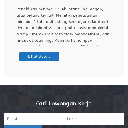
Pendidikan minimal S1 Akuntansi, Keuangan,
atau bidang terkait. Memiliki pengalaman
minimal 5 tahun di bidang keuangan/akuntansi,
dengan minimal 2 tahun pada posisi manajerial.
Mampu melakukan cash flow management, dan
financial planning. Memiliki kemampuan
memimpin tim, mengembangkan SDM, serta
melakukan evaluasi kinerja. Menguasai Microsoft
Lihat detail
Excel dan sistem ERP/Software Akuntansi
(misalnya SAP, Oracle, Accurate, Odoo, atau
sejenisnya). Memiliki kemampuan analitis,
problem solving,
Cari Lowongan Kerja