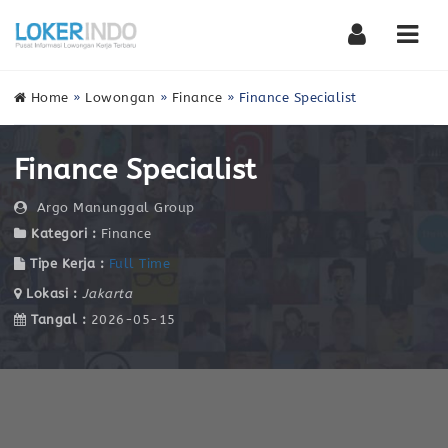
Nav
Home
»
Lowongan
»
Finance
»
Finance Specialist
Finance Specialist
Argo Manunggal Group
Kategori :
Finance
Tipe Kerja :
Full Time
Lokasi :
Jakarta
Tangal :
2026-05-15