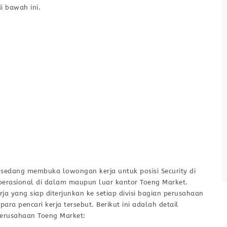
Receptionist
i bawah ini.
PT Sukses Amindo
Full Time
Cirebon
Tugas / Tanggung Jawab : Melakukan
pekerjaan bagian resepsionis kantor
Menyambut tamu yang datang ke area
kantor. Menerima Surat serta
mendistribusikan nya. Menerima dan
menjawab telepon. Mencatat pesan –
pesan yang masuk melalui telepon.
Menerima tamu yang akan bertemu
Lihat detail
dengan Staff kantor. Mencatat janji – janji
untuk pimpinan Berdomisili di Cirebon
 sedang membuka lowongan kerja untuk posisi Security di
Kualifikasi / Persyaratan : Bisa
perasional di dalam maupun luar kantor Toeng Market.
berkomunikasi dalam bahasa Inggris
a yang siap diterjunkan ke setiap divisi bagian perusahaan
ra pencari kerja tersebut. Berikut ini adalah detail
 Perusahaan Toeng Market: