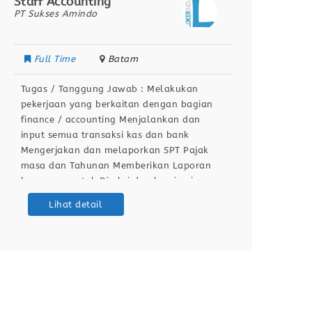
Staff Accounting
Recept
PT Sukses Amindo
PT Senj
Full Time
Batam
Full
Tugas / Tanggung Jawab : Melakukan
Tugas 
pekerjaan yang berkaitan dengan bagian
lapora
finance / accounting Menjalankan dan
Mener
input semua transaksi kas dan bank
masuk 
Mengerjakan dan melaporkan SPT Pajak
Menguh
masa dan Tahunan Memberikan Laporan
di tuj
keuangan untuk Direksi dan komisaris
terkai
Berdomisili di Batam Kualifikasi /
intern
Lihat detail
Persyaratan : Pengalaman min. 1 tahun
dan me
Menguasai arus kas, laporan keuangan
Mener
dan perpajakan Bisa membuat SPT
ramah 
Tahunan Badan
data l