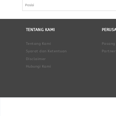
TENTANG KAMI
PERUS
Tentang Kami
Pasang
Syarat dan Ketentuan
Partner
Disclaimer
Hubungi Kami