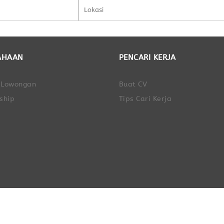
AHAAN
PENCARI KERJA
 Lowongan
Buat CV
ship
Tips Cari Kerja
LOKER INDO © Portal Lowongan Kerja Indonesia 2017 - 2026