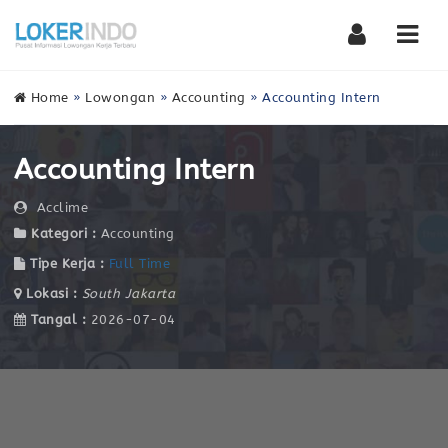
Nav
Home
»
Lowongan
»
Accounting
»
Accounting Intern
Accounting Intern
Acclime
Kategori :
Accounting
Tipe Kerja :
Full Time
Lokasi :
South Jakarta
Tangal :
2026-07-04