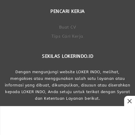
PENCARI KERJA
Buat CV
Tips Cari Kerja
SEKILAS LOKERINDO.ID
Dengan mengunjungi website LOKER INDO, melihat,
mengakses atau menggunakan salah satu layanan atau
informasi yang dibuat, dikumpulkan, disusun atau diserahkan
kepada LOKER INDO, Anda setuju untuk terikat dengan Syarat
dan Ketentuan Layanan berikut.
close
Dibuat Oleh LOKER INDO
LOKER INDO © Portal Lowongan Kerja Indonesia 2017 - 2026