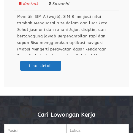
Kontrak
Kosambi
Memiliki SIM A (wajib), SIM B menjadi nilai
tambah Menguasai rute dalam dan luar kota
Sehat jasmani dan rohani Jujur, disiplin, dan
bertanggung jawab Berpenampilan rapi dan
sopan Bisa menggunakan aplikasi navigasi
(Maps) Mengerti perawatan dasar kendaraan
Bersedia bekerja dengan jam fleksibel Mampu
bekerja dibawah tekanan Tidak memiliki catatan
Lihat detail
kriminal (SKCK aktif) Lamaran kamu akan
mencakup pertanyaan-pertanyaan berikut:
Berapa gaji
Cari Lowongan Kerja