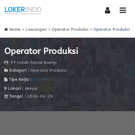
Nav
Home
»
Lowongan
»
Operator Produksi
»
Operator Produksi
Operator Produksi
PT Indah Fatma Energi
Kategori :
Operator Produksi
Tipe Kerja :
Full Time
Lokasi :
Bekasi
Tangal :
2026-06-29