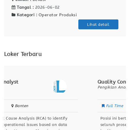
Tangal :
2026-06-02
Kategori :
Operator Produksi
Lihat detail
Loker Terbaru
Quality Control
Pengiklan Anonim
Full Time
Bekasi
Posisi ini bertanggung jawab untuk memastikan
seluruh proses dan hasil kerja memenuhi standar