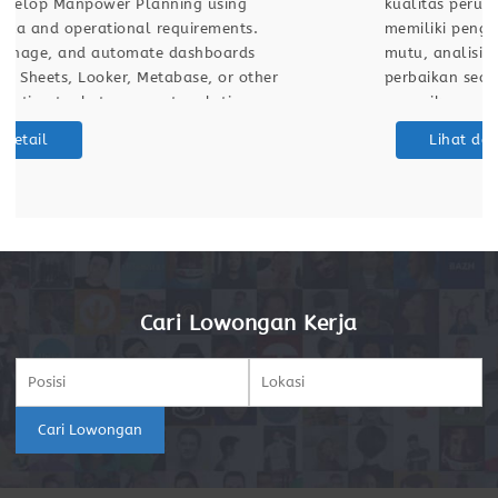
kualitas perusahaan. Kandidat yang ideal
memiliki pengalaman dalam audit, inspeksi
mutu, analisis temuan, dan tindak lanjut
perbaikan secara konsisten. Melakukan
pemeriksaan kualitas terhadap proses, material,
dan hasil akhir sesuai standar perusahaan.
Lihat detail
Menjalankan audit internal secara berkala untuk
memastikan kepatuhan terhadap SOP dan
kebijakan mutu. Mengidentifikasi ketidaksesuaian
proses
Cari Lowongan Kerja
Cari Lowongan