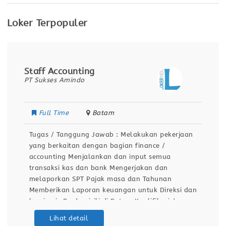
Loker Terpopuler
Staff Accounting
PT Sukses Amindo
Full Time
Batam
Tugas / Tanggung Jawab : Melakukan pekerjaan
yang berkaitan dengan bagian finance /
accounting Menjalankan dan input semua
transaksi kas dan bank Mengerjakan dan
melaporkan SPT Pajak masa dan Tahunan
Memberikan Laporan keuangan untuk Direksi dan
komisaris Berdomisili di Batam Kualifikasi /
Persyaratan : Pengalaman min. 1 tahun
Lihat detail
Menguasai arus kas, laporan keuangan dan