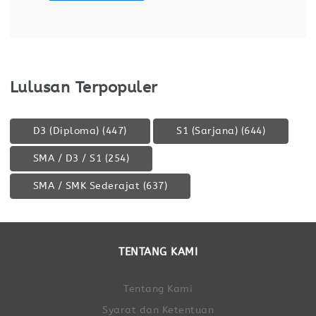
perpajakan Bisa membuat SPT Tahunan Badan
Lulusan Terpopuler
D3 (Diploma)
(447)
S1 (Sarjana)
(644)
SMA / D3 / S1
(254)
SMA / SMK Sederajat
(637)
TENTANG KAMI
Tentang Kami
Syarat dan Ketentuan