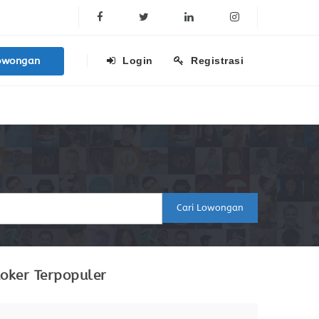
Facebook
Twitter
Linkedin
Instagram
owongan
Login
Registrasi
Cari Lowongan
oker Terpopuler