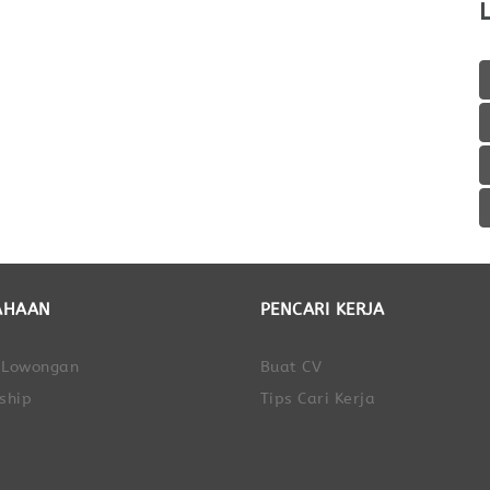
AHAAN
PENCARI KERJA
 Lowongan
Buat CV
ship
Tips Cari Kerja