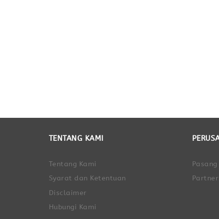
TENTANG KAMI
PERUS
Tentang Kami
Pasang
Syarat dan Ketentuan
Partner
Disclaimer
Hubungi Kami