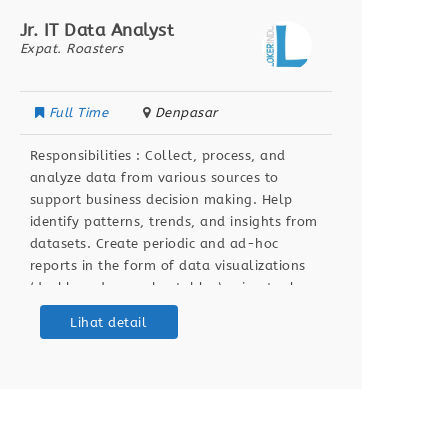
Jr. IT Data Analyst
Data A
Expat. Roasters
Segari
Full Time
Denpasar
Full
Responsibilities : Collect, process, and
Respon
analyze data from various sources to
to bui
support business decision making. Help
busine
identify patterns, trends, and insights from
pipeli
datasets. Create periodic and ad-hoc
data q
reports in the form of data visualizations
dashbo
(dashboards, graphs, tables) using tools.
stakeh
Ensure data accuracy and relevance by
workfl
Lihat detail
validating and maintaining databases and
cloud 
dashboards. Support ETL (Extract,
passion
Transform, Load) processes for data
degree
integration
Scienc