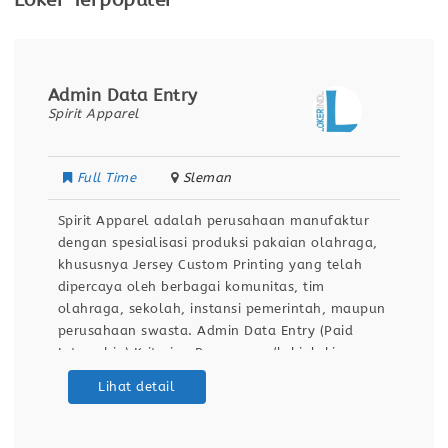
Loker Terpopuler
Admin Data Entry
Spirit Apparel
Full Time
Sleman
Spirit Apparel adalah perusahaan manufaktur
dengan spesialisasi produksi pakaian olahraga,
khususnya Jersey Custom Printing yang telah
dipercaya oleh berbagai komunitas, tim
olahraga, sekolah, instansi pemerintah, maupun
perusahaan swasta. Admin Data Entry (Paid
Internship) Kriteria : Perempuan/laki-laki
Lulusan D3/mahasiswa min. semester 6 Semua
Lihat detail
jurusan (3 orang) Jurusan akuntansi (1 orang)
Memahami Ms Office dan Google Workspace
Memiliki kemampuan administrasi yang baik