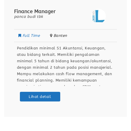
Finance Manager
panca budi tbk
Full Time
Banten
Pendidikan minimal S1 Akuntansi, Keuangan,
atau bidang terkait. Memiliki pengalaman
minimal 5 tahun di bidang keuangan/akuntansi,
dengan minimal 2 tahun pada posisi manajerial.
Mampu melakukan cash flow management, dan
financial planning. Memiliki kemampuan
memimpin tim, mengembangkan SDM, serta
melakukan evaluasi kinerja. Menguasai Microsoft
Lihat detail
Excel dan sistem ERP/Software Akuntansi
(misalnya SAP, Oracle, Accurate, Odoo, atau
sejenisnya). Memiliki kemampuan analitis,
problem solving,