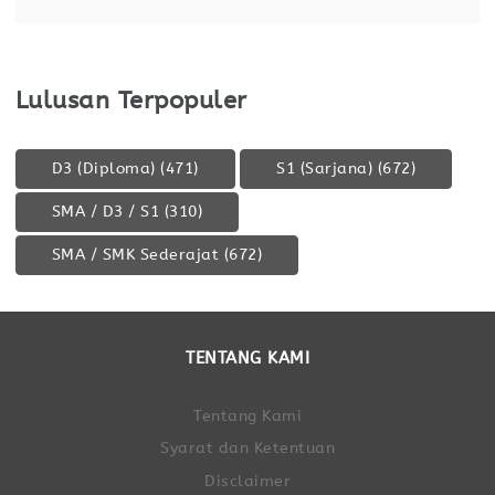
Memiliki kemampuan administrasi yang baik
Lulusan Terpopuler
D3 (Diploma)
(471)
S1 (Sarjana)
(672)
SMA / D3 / S1
(310)
SMA / SMK Sederajat
(672)
TENTANG KAMI
Tentang Kami
Syarat dan Ketentuan
Disclaimer