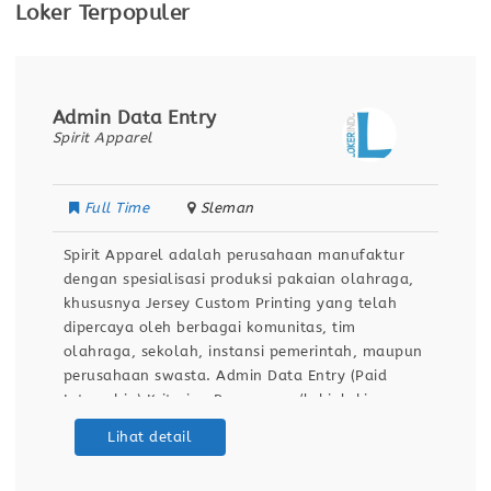
Loker Terpopuler
Admin Data Entry
Spirit Apparel
Full Time
Sleman
Spirit Apparel adalah perusahaan manufaktur
dengan spesialisasi produksi pakaian olahraga,
khususnya Jersey Custom Printing yang telah
dipercaya oleh berbagai komunitas, tim
olahraga, sekolah, instansi pemerintah, maupun
perusahaan swasta. Admin Data Entry (Paid
Internship) Kriteria : Perempuan/laki-laki
Lulusan D3/mahasiswa min. semester 6 Semua
Lihat detail
jurusan (3 orang) Jurusan akuntansi (1 orang)
Memahami Ms Office dan Google Workspace