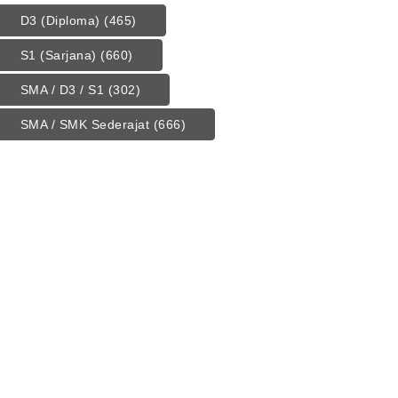
D3 (Diploma)
(465)
S1 (Sarjana)
(660)
SMA / D3 / S1
(302)
SMA / SMK Sederajat
(666)