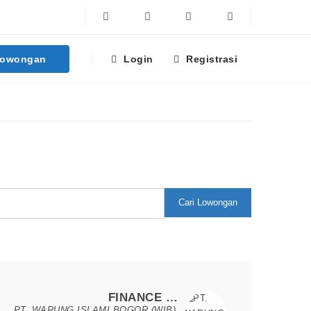
Facebook
Twitter
Linkedin
Instagram
Lowongan
Login
Registrasi
Cari Lowongan
Loker Terpopuler
FINANCE & DATA ANALYST
PT. WARUNG ISLAMI BOGOR (WIB)