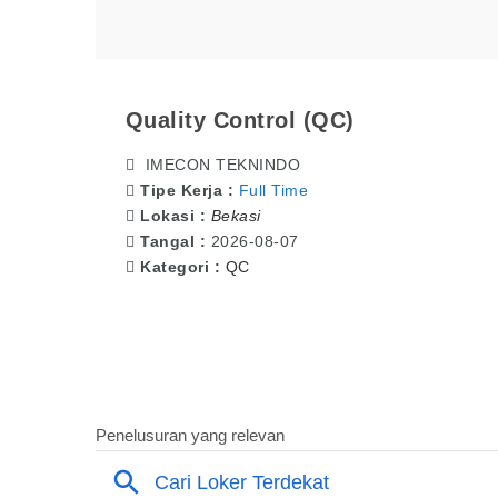
Quality Control (QC)
IMECON TEKNINDO
Tipe Kerja :
Full Time
Lokasi :
Bekasi
Tangal :
2026-08-07
Kategori :
QC