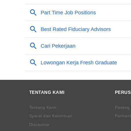
TENTANG KAMI
PERU
Tentang Kami
Pasang
Syarat dan Ketentuan
Partner
Disclaimer