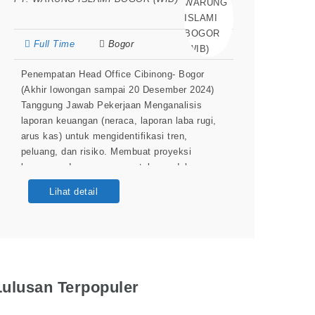
Full Time
Bogor
Penempatan Head Office Cibinong- Bogor
(Akhir lowongan sampai 20 Desember 2024)
Tanggung Jawab Pekerjaan Menganalisis
laporan keuangan (neraca, laporan laba rugi,
arus kas) untuk mengidentifikasi tren,
peluang, dan risiko. Membuat proyeksi
keuangan dan anggaran untuk mendukung
perencanaan perusahaan. Mengawasi kinerja
Lihat detail
keuangan terhadap anggaran yang ditetapkan
dan memberikan rekomendasi perbaikan.
Pengolahan dan Analisis Data Mengumpulkan,
membersihkan, dan mengelola data dari
berbagai
Lulusan Terpopuler