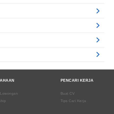
SAHAAN
PENCARI KERJA
 Lowongan
Buat CV
ship
Tips Cari Kerja