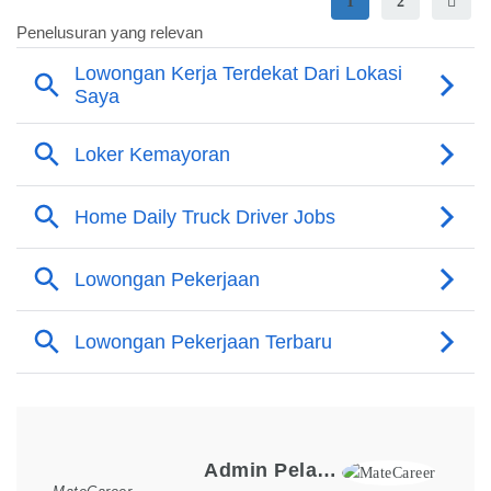
1
2
Loker Terpopuler
Admin Pelaksana Sipil