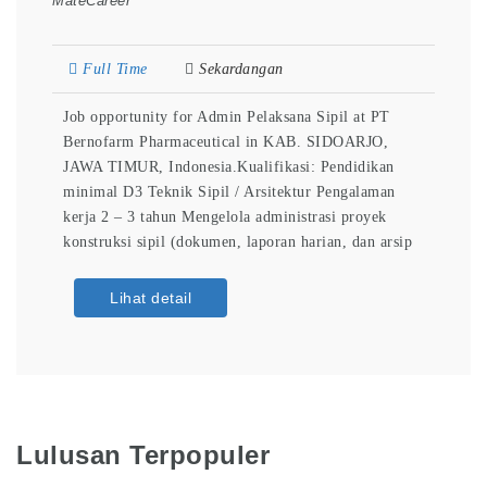
MateCareer
Full Time
Sekardangan
Job opportunity for Admin Pelaksana Sipil at PT
Bernofarm Pharmaceutical in KAB. SIDOARJO,
JAWA TIMUR, Indonesia.Kualifikasi: Pendidikan
minimal D3 Teknik Sipil / Arsitektur Pengalaman
kerja 2 – 3 tahun Mengelola administrasi proyek
konstruksi sipil (dokumen, laporan harian, dan arsip
proyek). Mencatat dan memonitor progres pekerjaan
lapangan dari tim pelaksana. Menyusun laporan
Lihat detail
pekerjaan, penggunaan material, dan kebutuhan
proyek. Mengelola dokumen teknis
Lulusan Terpopuler