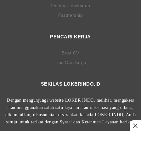
Pasang Lowongan
Partnership
PENCARI KERJA
Buat CV
Tips Cari Kerja
SEKILAS LOKERINDO.ID
Dengan mengunjungi website LOKER INDO, melihat, mengakses
atau menggunakan salah satu layanan atau informasi yang dibuat,
dikumpulkan, disusun atau diserahkan kepada LOKER INDO, Anda
setuju untuk terikat dengan Syarat dan Ketentuan Layanan berikut.
close
Dibuat Oleh LOKER INDO