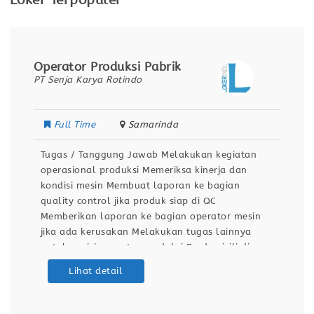
Loker Terpopuler
Operator Produksi Pabrik
PT Senja Karya Rotindo
Full Time
Samarinda
Tugas / Tanggung Jawab Melakukan kegiatan
operasional produksi Memeriksa kinerja dan
kondisi mesin Membuat laporan ke bagian
quality control jika produk siap di QC
Memberikan laporan ke bagian operator mesin
jika ada kerusakan Melakukan tugas lainnya
untuk posisi operator produksi Berdomisili di
Samarinda Kualifikasi / Persyaratan Pendidikan
Lihat detail
minimal SMA / SMK Sehat jasmani dan rohani
Dapat bekerja dengan team Bersedia