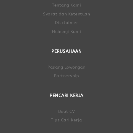
Tentang Kami
Syarat dan Ketentuan
Disclaimer
Hubungi Kami
PERUSAHAAN
Pasang Lowongan
Partnership
PENCARI KERJA
Buat CV
Tips Cari Kerja