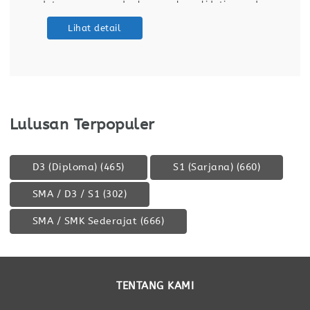
data accuracy and relevance by validating and
maintaining databases and dashboards. Support
Lihat detail
ETL (Extract, Transform, Load) processes for data
integration
Lulusan Terpopuler
D3 (Diploma)
(465)
S1 (Sarjana)
(660)
SMA / D3 / S1
(302)
SMA / SMK Sederajat
(666)
TENTANG KAMI