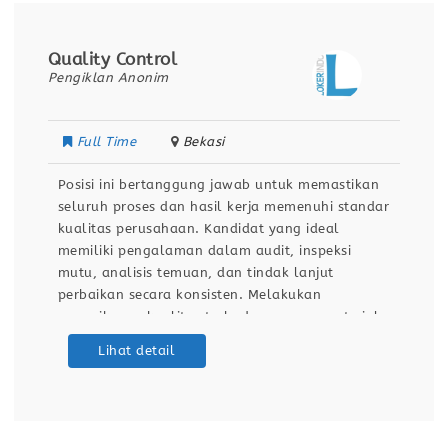
Quality Control
Pengiklan Anonim
Full Time
Bekasi
Posisi ini bertanggung jawab untuk memastikan
seluruh proses dan hasil kerja memenuhi standar
kualitas perusahaan. Kandidat yang ideal
memiliki pengalaman dalam audit, inspeksi
mutu, analisis temuan, dan tindak lanjut
perbaikan secara konsisten. Melakukan
pemeriksaan kualitas terhadap proses, material,
dan hasil akhir sesuai standar perusahaan.
Lihat detail
Menjalankan audit internal secara berkala untuk
memastikan kepatuhan terhadap SOP dan
kebijakan mutu. Mengidentifikasi ketidaksesuaian
proses