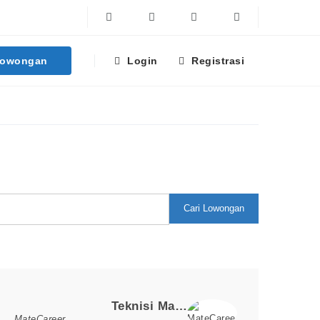
Facebook
Twitter
Linkedin
Instagram
Lowongan
Login
Registrasi
Cari Lowongan
Loker Terpopuler
Teknisi Maintenance
MateCareer