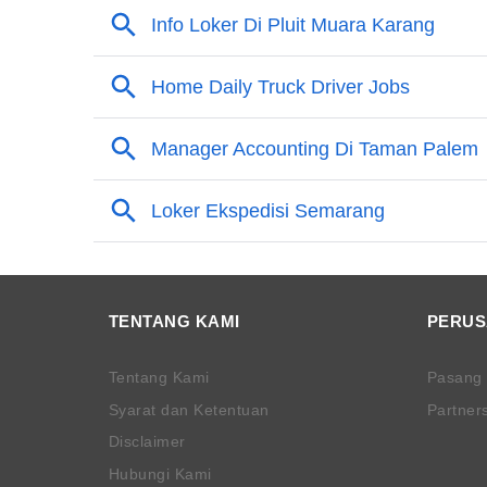
TENTANG KAMI
PERU
Tentang Kami
Pasang
Syarat dan Ketentuan
Partner
Disclaimer
Hubungi Kami