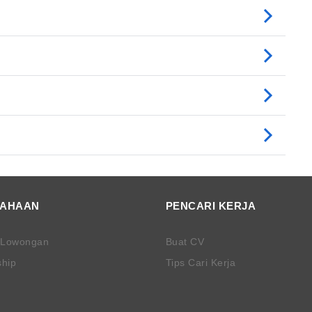
SAHAAN
PENCARI KERJA
 Lowongan
Buat CV
ship
Tips Cari Kerja