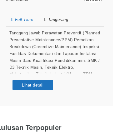
Full Time
Tangerang
Tanggung jawab Perawatan Preventif (Planned
Preventative Maintenance/PPM) Perbaikan
Breakdown (Corrective Maintenance) Inspeksi
Fasilitas Dokumentasi dan Laporan Instalasi
Mesin Baru Kualifikasi Pendidikan min. SMK /
D3 Teknik Mesin, Teknik Elektro,
Mekatronika, Teknik Industri (khusus TPM
support) Diutamakan memiliki pengalaman
Lihat detail
sebagai teknisi pemeliharaan di industri
manufaktur (lebih disukai industri otomotif).
Keterampilan Teknis: Memahami gambar
teknik, diagram kelistrikan, dan manual
mesin. Mampu menggunakan
Lulusan Terpopuler