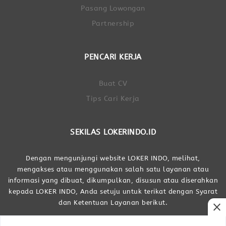
Pasang Lowongan
Partnership
PENCARI KERJA
Buat CV
Tips Cari Kerja
SEKILAS LOKERINDO.ID
Dengan mengunjungi website LOKER INDO, melihat,
mengakses atau menggunakan salah satu layanan atau
informasi yang dibuat, dikumpulkan, disusun atau diserahkan
kepada LOKER INDO, Anda setuju untuk terikat dengan Syarat
dan Ketentuan Layanan berikut.
close
Dibuat Oleh LOKER INDO