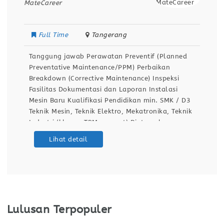
MateCareer
Full Time
Tangerang
Tanggung jawab Perawatan Preventif (Planned
Preventative Maintenance/PPM) Perbaikan
Breakdown (Corrective Maintenance) Inspeksi
Fasilitas Dokumentasi dan Laporan Instalasi
Mesin Baru Kualifikasi Pendidikan min. SMK / D3
Teknik Mesin, Teknik Elektro, Mekatronika, Teknik
Industri (khusus TPM support) Diutamakan
memiliki pengalaman sebagai teknisi
Lihat detail
pemeliharaan di industri manufaktur (lebih
disukai industri otomotif). Keterampilan Teknis:
Memahami gambar teknik, diagram kelistrikan,
dan manual mesin. Mampu menggunakan
Lulusan Terpopuler