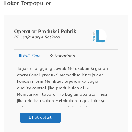
Loker Terpopuler
Operator Produksi Pabrik
PT Senja Karya Rotindo
Full Time
Samarinda
Tugas / Tanggung Jawab Melakukan kegiatan
operasional produksi Memeriksa kinerja dan
kondisi mesin Membuat laporan ke bagian
quality control jika produk siap di QC
Memberikan laporan ke bagian operator mesin
jika ada kerusakan Melakukan tugas lainnya
untuk posisi operator produksi Berdomisili di
Samarinda Kualifikasi / Persyaratan Pendidikan
Lihat detail
minimal SMA / SMK Sehat jasmani dan rohani
Dapat bekerja dengan team Bersedia