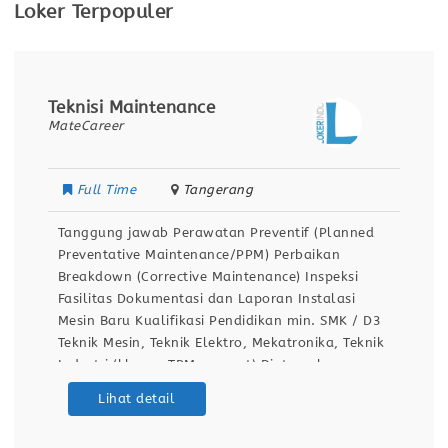
Loker Terpopuler
Teknisi Maintenance
MateCareer
Full Time
Tangerang
Tanggung jawab Perawatan Preventif (Planned
Preventative Maintenance/PPM) Perbaikan
Breakdown (Corrective Maintenance) Inspeksi
Fasilitas Dokumentasi dan Laporan Instalasi
Mesin Baru Kualifikasi Pendidikan min. SMK / D3
Teknik Mesin, Teknik Elektro, Mekatronika, Teknik
Industri (khusus TPM support) Diutamakan
memiliki pengalaman sebagai teknisi
Lihat detail
pemeliharaan di industri manufaktur (lebih
disukai industri otomotif). Keterampilan Teknis: