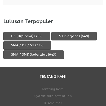
Memahami gambar teknik, diagram kelistrikan,
dan manual mesin. Mampu menggunakan
Lulusan Terpopuler
D3 (Diploma)
(462)
S1 (Sarjana)
(648)
SMA / D3 / S1
(275)
SMA / SMK Sederajat
(643)
TENTANG KAMI
Tentang Kami
Syarat dan Ketentuan
Disclaimer